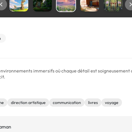
n
d'environnements immersifs où chaque détail est soigneusement 
it.
me
direction artistique
communication
livres
voyage
araman