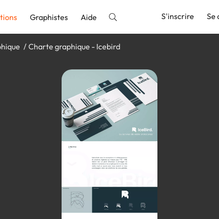
S'inscrire
Se 
tions
Graphistes
Aide
phique
Charte graphique - Icebird
nnonce