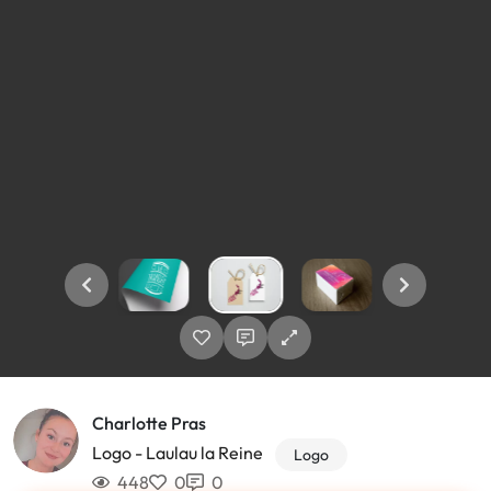
Charlotte Pras
Logo - Laulau la Reine
Logo
448
0
0