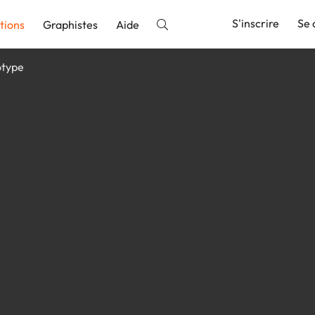
S'inscrire
Se 
tions
Graphistes
Aide
type
nnonce