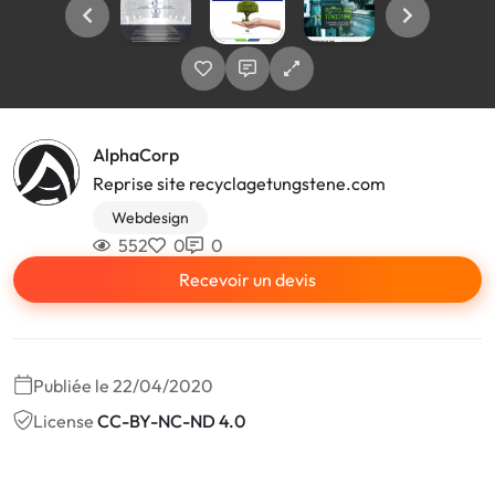
AlphaCorp
Reprise site recyclagetungstene.com
Webdesign
552
0
0
Recevoir un devis
Publiée le 22/04/2020
License
CC-BY-NC-ND 4.0