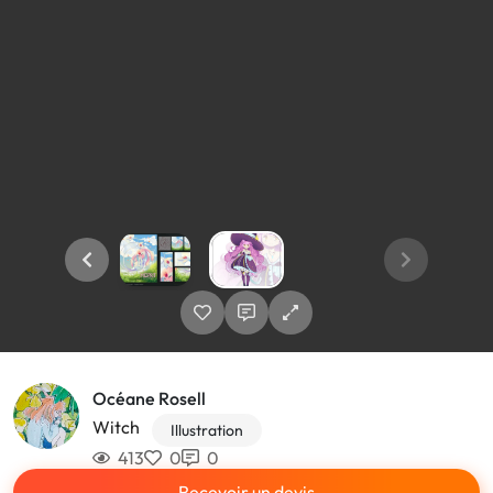
Océane Rosell
Witch
Illustration
413
0
0
Recevoir un devis