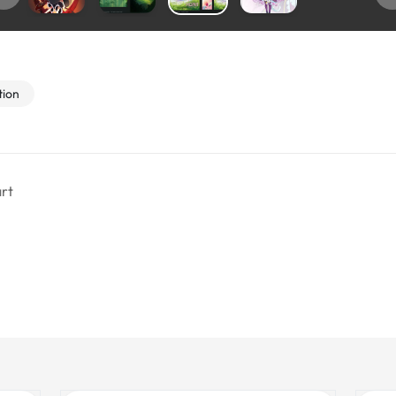
tion
rt