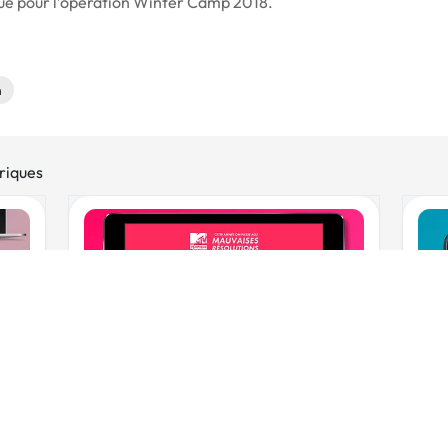
ique pour l’opération Winter Camp 2018.
n
riques