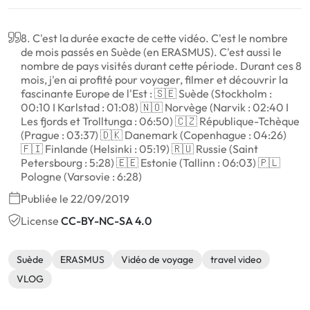
8. C'est la durée exacte de cette vidéo. C'est le nombre
de mois passés en Suède (en ERASMUS). C'est aussi le
nombre de pays visités durant cette période. Durant ces 8
mois, j'en ai profité pour voyager, filmer et découvrir la
fascinante Europe de l'Est : 🇸🇪 Suède (Stockholm :
00:10 I Karlstad : 01:08) 🇳🇴 Norvège (Narvik : 02:40 I
Les fjords et Trolltunga : 06:50) 🇨🇿 République-Tchèque
(Prague : 03:37) 🇩🇰 Danemark (Copenhague : 04:26)
🇫🇮 Finlande (Helsinki : 05:19) 🇷🇺 Russie (Saint
Petersbourg : 5:28) 🇪🇪 Estonie (Tallinn : 06:03) 🇵🇱
Pologne (Varsovie : 6:28)
Publiée le 22/09/2019
License
CC-BY-NC-SA 4.0
Suède
ERASMUS
Vidéo de voyage
travel video
VLOG