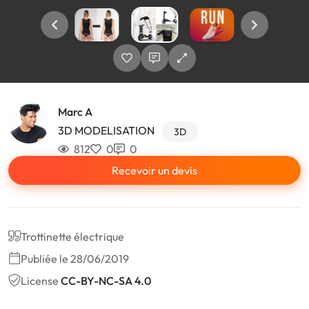
Marc A
3D MODELISATION
3D
812
0
0
Recevoir un devis
Trottinette électrique
Publiée le 28/06/2019
License
CC-BY-NC-SA 4.0