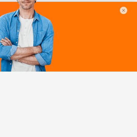
Légal
ques
Mentions légales
ille
Politique de
confidentialité
Conditions générales