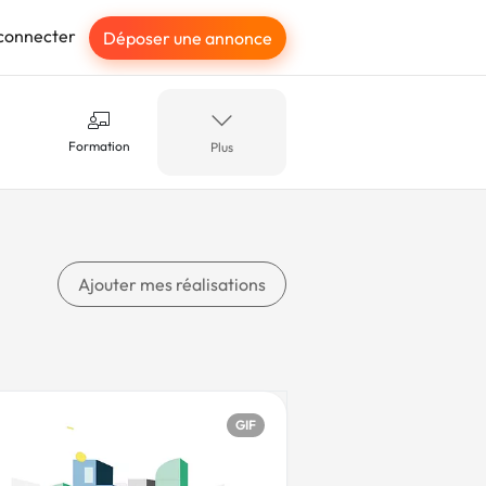
connecter
Déposer une annonce
Formation
Plus
ue
Luxe
Ajouter mes réalisations
a
Flat design
GIF