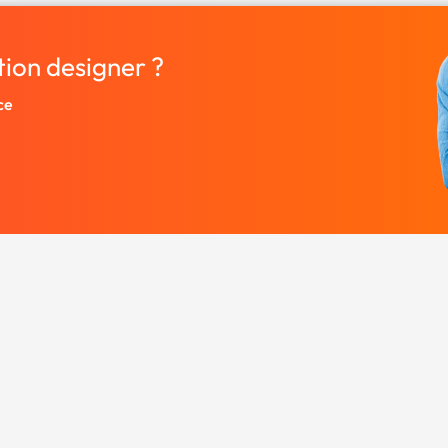
tion designer ?
ce
Entreprise
Ressources
 designers.
À propos
Nos guides prati
rutez un
Nous contacter
Freelances par v
Partenaires
Centre d'aide