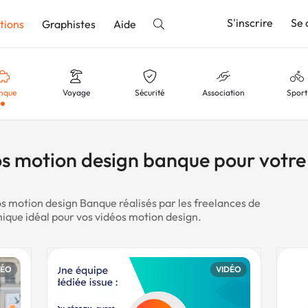
S'inscrire
Se 
tions
Graphistes
Aide
nque
Voyage
Sécurité
Association
Sport
nnonce
utube
Festival
IA
Agence
Artistiq
os motion design banque pour votre
s motion design Banque réalisés par les freelances de
aurant
Communication
Web
Cartoon
Ciném
hique idéal pour vos vidéos motion design.
DÉO
VIDÉO