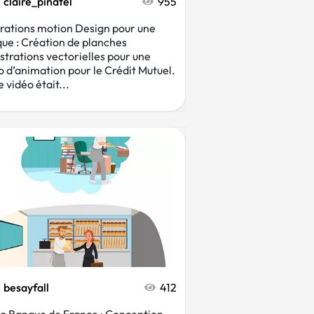
claire_pinatel
955
strations motion Design pour une
ue : Création de planches
lustrations vectorielles pour une
o d’animation pour le Crédit Mutuel.
 vidéo était...
besayfall
412