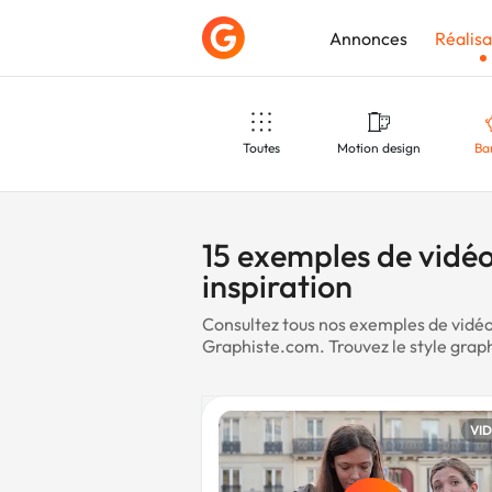
Annonces
Réalisa
Toutes
Motion design
Ba
Déposer une a
Gaming
Twitch
Yo
15 exemples de vidé
inspiration
Consultez tous nos exemples de vidéo
Musique
Commercial
Rest
Graphiste.com. Trouvez le style grap
Marketing
VI