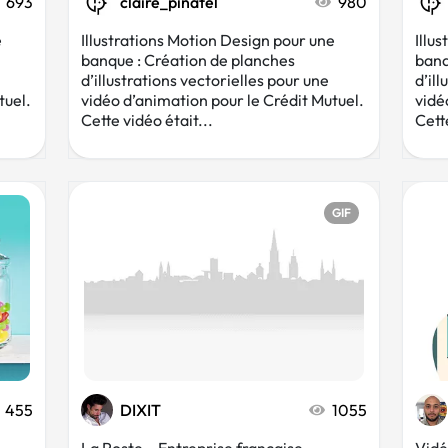
693
claire_pinatel
980
e
Illustrations Motion Design pour une
Illu
banque : Création de planches
banq
d’illustrations vectorielles pour une
d’il
tuel.
vidéo d’animation pour le Crédit Mutuel.
vidé
Cette vidéo était...
Cette
GIF
455
DIXIT
1055