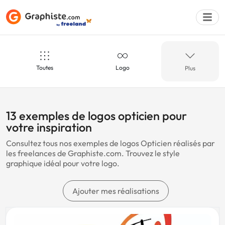
Toutes
Logo
Plus
Déposer une a
Opticien
Paysagiste
13 exemples de logos opticien pour
votre inspiration
Consultez tous nos exemples de logos Opticien réalisés par
Prothésiste ongulaire
Bien-être
les freelances de Graphiste.com. Trouvez le style
graphique idéal pour votre logo.
Boucherie
Animaux
Ajouter mes réalisations