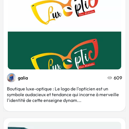
Plombier
Kiné
Cartoon
Chocolatier
Auto-école
Banque
Camping
Conciergerie
galia
609
Boutique luxe-optique : Le logo de l'opticien est un
symbole audacieux et tendance qui incarne à merveille
Seconde main
Sombre
l'identité de cette enseigne dynam...
Pharmacie
Naturopathe