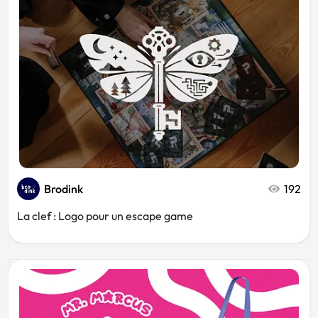
Animaux
Plombier
Kiné
Cartoon
Chocolatier
Auto-école
Brodink
192
Banque
La clef : Logo pour un escape game