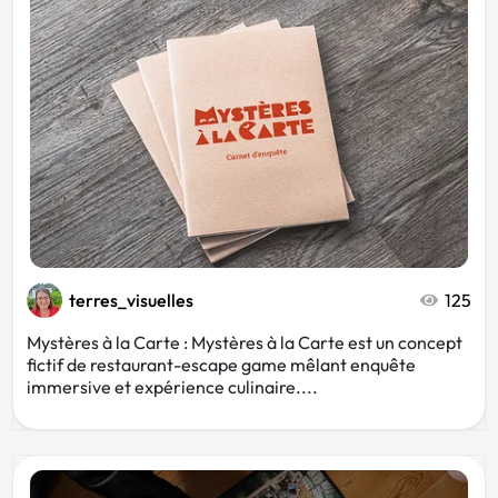
Esthéticienne
Clair
Croquis
Typographique
Événementiel
Menuisier
Entreprise de nettoyage
Opticien
terres_visuelles
125
Mystères à la Carte : Mystères à la Carte est un concept
fictif de restaurant-escape game mêlant enquête
Paysagiste
Prothésiste ongulaire
immersive et expérience culinaire....
Bien-être
Boucherie