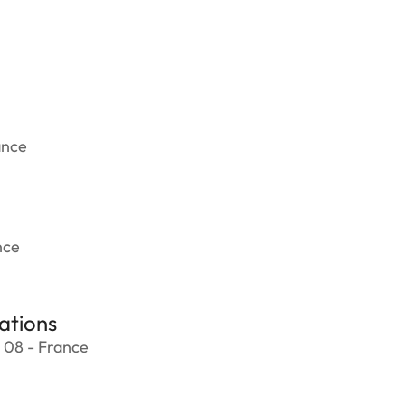
ance
nce
ations
 08 - France