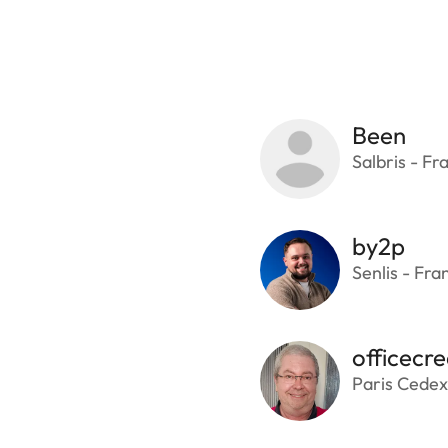
Been
Salbris - Fr
by2p
Senlis - Fra
officecre
Paris Cedex