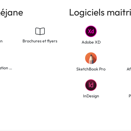
éjane
Logiciels maitr
gn
Brochures et flyers
Adobe XD
Design d'application mobile
SketchBook Pro
Af
InDesign
P