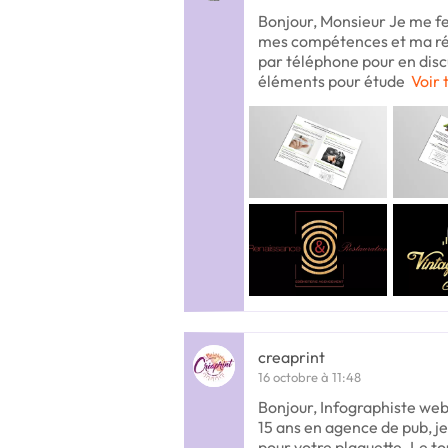
Bonjour, Monsieur Je me fe
mes compétences et ma réa
par téléphone pour en dis
éléments pour étude
Voir 
creaprint
16 octobre à 11:48
Bonjour, Infographiste webd
15 ans en agence de pub, j
pour votre plaquette. Le t