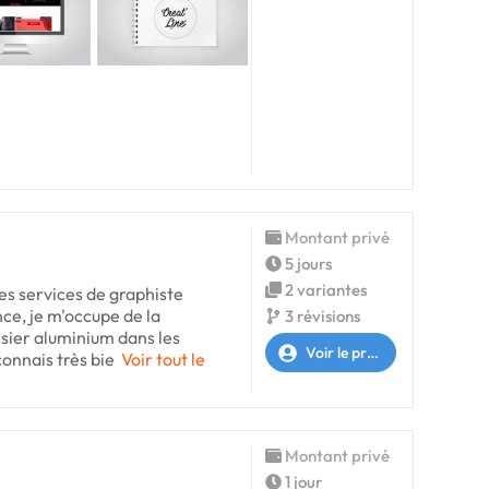
Montant privé
5 jours
2 variantes
es services de graphiste
ce, je m'occupe de la
3 révisions
ier aluminium dans les
Voir le profil
onnais très bie
Voir tout le
Montant privé
1 jour