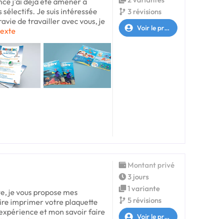
nce j'ai déjà été amener à
 sélectifs. Je suis intéressée
3 révisions
ravie de travailler avec vous, je
Voir le profil
texte
Montant privé
3 jours
1 variante
te, je vous propose mes
5 révisions
aire imprimer votre plaquette
expérience et mon savoir faire
Voir le profil