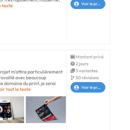
Voir le profil
e texte
Montant privé
2 jours
3 variantes
rojet m'attire particulièrement
 travaillé avec beaucoup
50 révisions
le domaine du print, je serai
Voir le profil
oir tout le texte