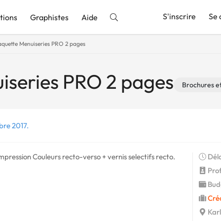
S'inscrire
Se 
tions
Graphistes
Aide
aquette Menuiseries PRO 2 pages
nnonce
iseries PRO 2 pages
Brochures et
bre 2017.
mpression Couleurs recto-verso + vernis selectifs recto.
Déla
Prof
Budg
Cré
Karl