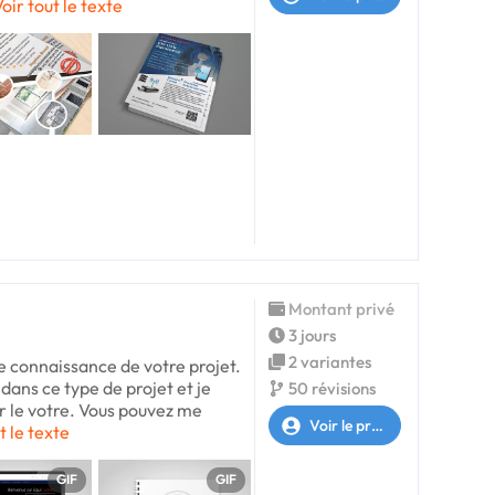
oir tout le texte
Montant privé
3 jours
2 variantes
e connaissance de votre projet.
r dans ce type de projet et je
50 révisions
er le votre. Vous pouvez me
Voir le profil
t le texte
GIF
GIF