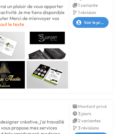
1 variante
rai un plaisir de vous apporter
ctivité Je me tiens disponible
1 révision
cuter Merci de m'envoyer vos
Voir le profil
tout le texte
Montant privé
3 jours
2 variantes
esigner créative, j'ai travaillé
e vous propose mes services
3 révisions
out très rapidement, moderne,