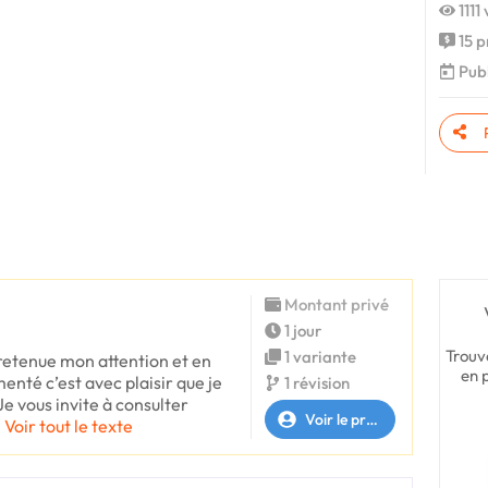
1111
15 p
Publ
Montant privé
1 jour
Trouv
1 variante
retenue mon attention et en
en 
nté c’est avec plaisir que je
1 révision
Je vous invite à consulter
Voir le profil
Voir tout le texte