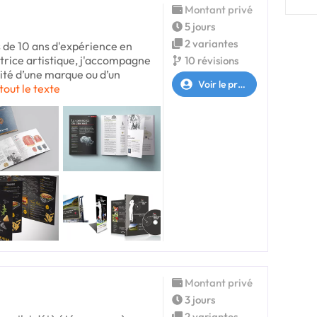
Montant privé
5 jours
2 variantes
s de 10 ans d'expérience en
ctrice artistique, j'accompagne
10 révisions
tité d’une marque ou d’un
Voir le profil
tout le texte
Montant privé
3 jours
2 variantes