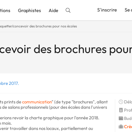
S'inscrire
Se 
tions
Graphistes
Aide
quetter/concevoir des brochures pour nos écoles
nnonce
evoir des brochures pour
mbre 2017.
ts prints de
communication
" (de type "brochures", allant
Déla
s de salons professionnels (pour des écoles dans l'univers
Prof
erions revoir la charte graphique pour l'année 2018.
Budg
n mois.
Cré
venir travailler dans nos locaux, partiellement ou