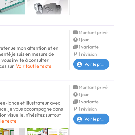
Montant privé
1 jour
1 variante
retenue mon attention et en
enté je suis en mesure de
1 révision
 vous invite à consulter
Voir le profil
ces sur
Voir tout le texte
Montant privé
1 jour
1 variante
ree-lance et illustrateur avec
ence, je vous accompagne dans
1 révision
n visuelle, n'hésitez surtout
Voir le profil
 le texte