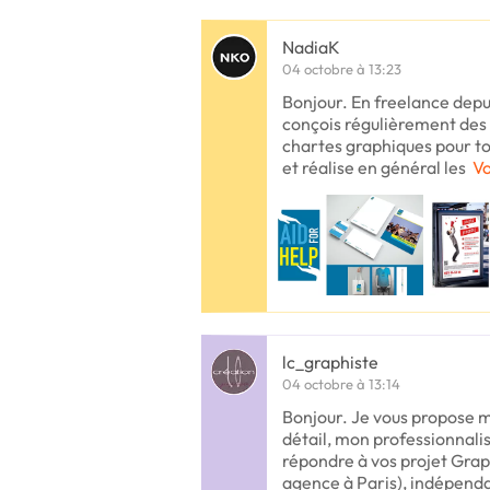
NadiaK
04 octobre à 13:23
Bonjour. En freelance depui
conçois régulièrement des i
chartes graphiques pour to
et réalise en général les
Vo
lc_graphiste
04 octobre à 13:14
Bonjour. Je vous propose m
détail, mon professionnali
répondre à vos projet Grap
agence à Paris), indépend