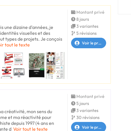
Montant privé
8 jours
3 variantes
s une dizaine d'années, je
dentités visuelles et des
5 révisions
ut types de projets. Je conçois
Voir le profil
ir tout le texte
Montant privé
5 jours
3 variantes
a créativité, mon sens du
sme et ma réactivité pour
30 révisions
histe depuis 1997 (4 ans en
Voir le profil
ante d
Voir tout le texte