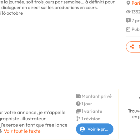
e la journée, soit trois jours par semaine... à définir) pour
Pari
 dialoguer en direct sur les productions en cours.
1352
i 16 octobre
7 pr
Publ
Montant privé
1 jour
Trouv
1 variante
par votre annonce, je m’appelle
en 
raphiste-illustrateur
1 révision
’exerce en tant que free lance
Voir le profil
é
Voir tout le texte