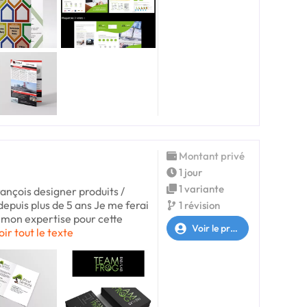
Montant privé
1 jour
1 variante
ançois designer produits /
epuis plus de 5 ans Je me ferai
1 révision
r mon expertise pour cette
Voir le profil
oir tout le texte