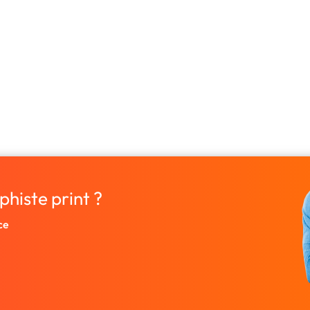
phiste print ?
ce