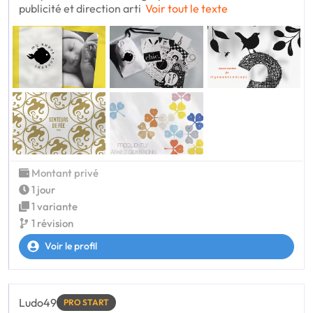
publicité et direction arti
Voir tout le texte
Montant privé
1 jour
1 variante
1 révision
Voir le profil
Ludo49
PRO START