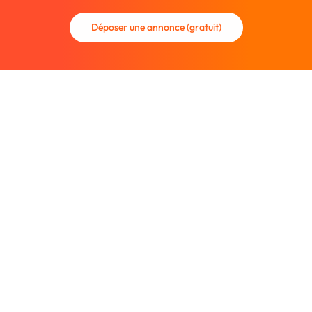
Déposer une annonce (gratuit)
La communauté des graphistes et des designers.
Trouvez un graphiste freelance ou recrutez un nouveau
collaborateur.
Entreprise
À propos