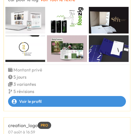
Montant privé
5 jours
3 variantes
5 révisions
Voir le profil
creation_logo
PRO
07 août à 16:59