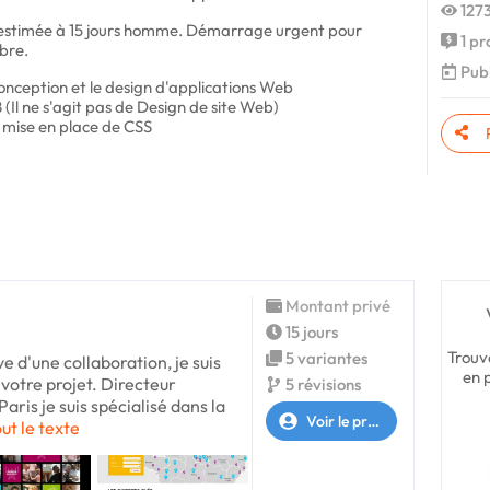
1273
est estimée à 15 jours homme. Démarrage urgent pour
1 pr
bre.
Publi
onception et le design d'applications Web
(Il ne s'agit pas de Design de site Web)
 mise en place de CSS
Montant privé
15 jours
Trouv
5 variantes
e d'une collaboration, je suis
en 
 votre projet. Directeur
5 révisions
aris je suis spécialisé dans la
Voir le profil
out le texte