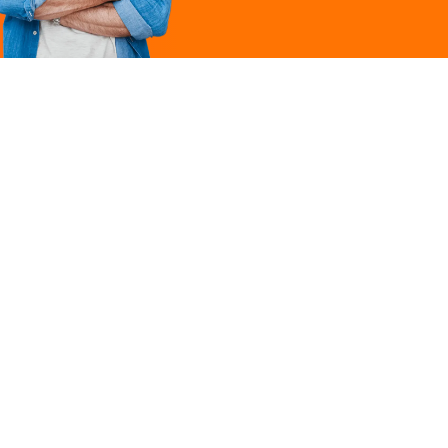
Légal
ques
Mentions légales
ille
Politique de
confidentialité
Conditions générales
 une marque du groupe