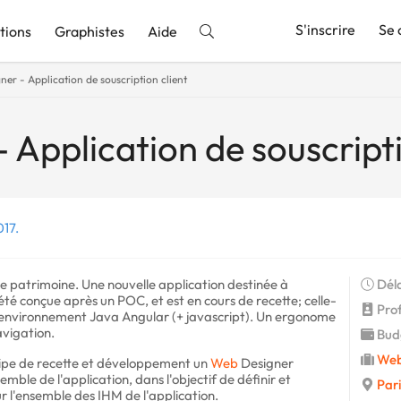
S'inscrire
Se 
tions
Graphistes
Aide
er - Application de souscription client
nnonce
 Application de souscripti
017.
 de patrimoine. Une nouvelle application destinée à
Déla
té conçue après un POC, et est en cours de recette; celle-
Prof
l'environnement Java Angular (+ javascript). Un ergonome
navigation.
Budg
Web
quipe de recette et développement un
Web
Designer
emble de l'application, dans l'objectif de définir et
Pari
r l'ensemble des IHM de l'application.