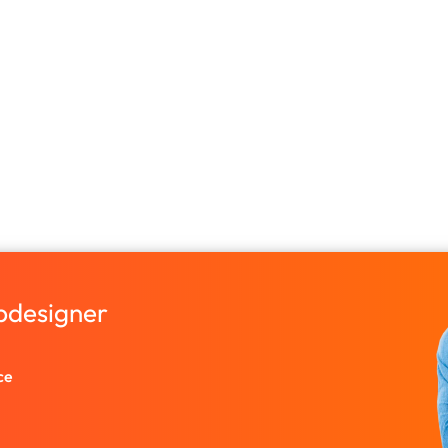
bdesigner
ce