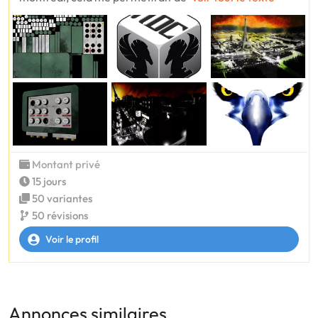
Montant privé
15 jours
50 variantes
50 révisions
Voir le profil
Annonces similaires