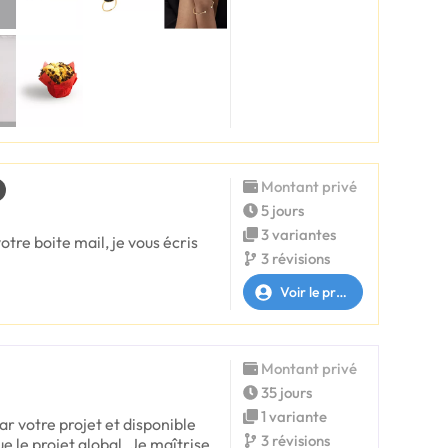
Montant privé
5 jours
3 variantes
tre boite mail, je vous écris
3 révisions
Voir le profil
Montant privé
35 jours
1 variante
ar votre projet et disponible
3 révisions
que le projet global. Je maîtrise