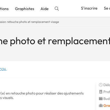
S'inscrire
Se 
tions
Graphistes
Aide
ssion retouche photo et remplacement visage
nnonce
he photo et remplacement
2026.
Déla
Profi
(e) en retouche photo pour réaliser des ajustements
s visuels.
Budg
Gra