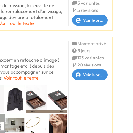
5 variantes
 de mission, la réussite ne
5 révisions
 le remplacement d’un visage,
ntage devienne totalement
Voir le profil
Voir tout le texte
Montant privé
5 jours
133 variantes
 expert en retouche d'image (
20 révisions
montage etc. ) depuis des
de vous accompagner sur ce
Voir le profil
s
Voir tout le texte