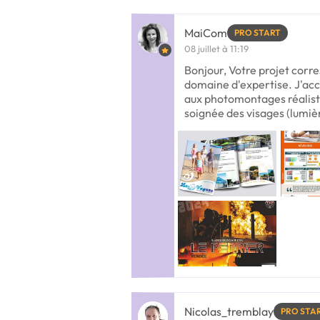
MaiCom
PRO START
08 juillet à 11:19
Bonjour, Votre projet cor
domaine d'expertise. J'acc
aux photomontages réalist
soignée des visages (lumiè
Nicolas_tremblay
PRO STA