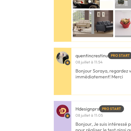
quentincrestinu
PRO START
08 juillet à 11:54
Bonjour Soraya, regardez vo
immédiatement! Merci
Hdesignprs
PRO START
08 juillet à 11:05
Bonjour, Je suis intéressé p
pour réaliser le test ainsi 