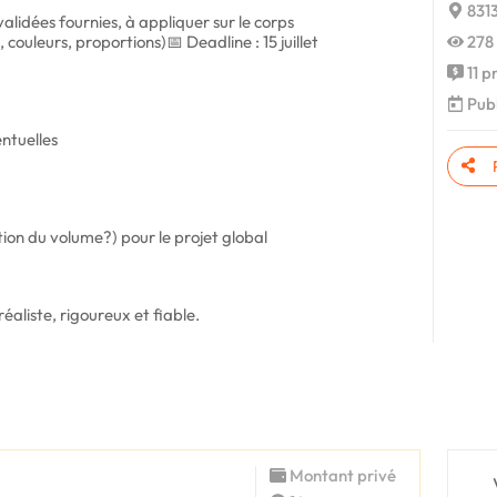
8313
alidées fournies, à appliquer sur le corps
 couleurs, proportions)📅 Deadline : 15 juillet
278 
11 p
Publ
ntuelles
ction du volume?) pour le projet global
aliste, rigoureux et fiable.
Montant privé