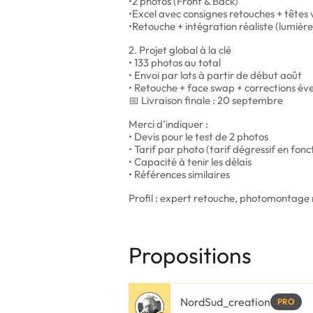
•2 photos (Front & Back)
•Excel avec consignes retouches + têtes v
•Retouche + intégration réaliste (lumière,
2. Projet global à la clé
• 133 photos au total
• Envoi par lots à partir de début août
• Retouche + face swap + corrections éve
📅 Livraison finale : 20 septembre
Merci d’indiquer :
• Devis pour le test de 2 photos
• Tarif par photo (tarif dégressif en fon
• Capacité à tenir les délais
• Références similaires
Profil : expert retouche, photomontage ré
Propositions
NordSud_creation
PRO