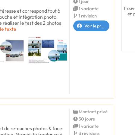
1 jour
Trouv
1 variante
ntéresse et correspond tout à
en 
1 révision
touche et intégration photo
 réaliser le test des 2 photos
Voir le profil
 le texte
Montant privé
30 jours
1 variante
et de retouches photos & face
3 révisions
tention. Graphiste freelance à