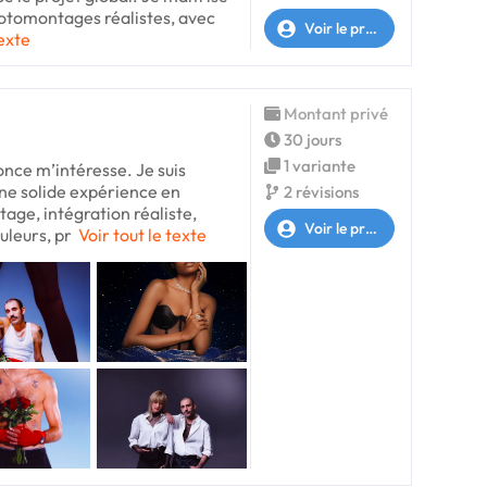
hotomontages réalistes, avec
Voir le profil
texte
Montant privé
30 jours
1 variante
nce m’intéresse. Je suis
ne solide expérience en
2 révisions
ge, intégration réaliste,
Voir le profil
uleurs, pr
Voir tout le texte