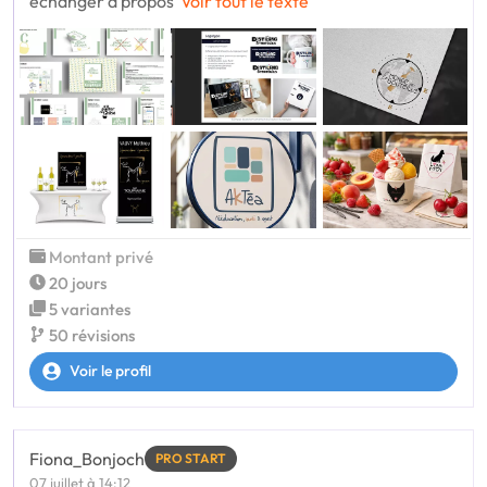
échanger à propos
Voir tout le texte
Montant privé
20 jours
5 variantes
50 révisions
Voir le profil
Fiona_Bonjoch
PRO START
07 juillet à 14:12