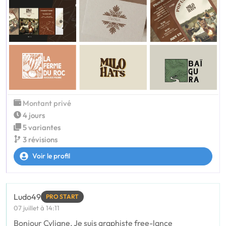
Montant privé
4 jours
5 variantes
3 révisions
Voir le profil
Ludo49
PRO START
07 juillet à 14:11
Bonjour Cyliane, Je suis graphiste free-lance