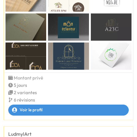
Montant privé
5 jours
2 variantes
6 révisions
Voir le profil
LudmylArt