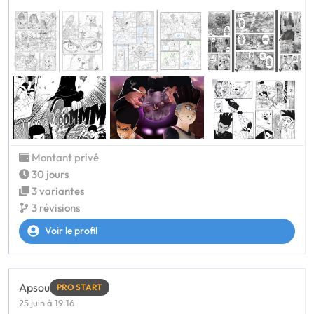
Montant privé
30 jours
3 variantes
3 révisions
Voir le profil
Apsou
PRO START
25 juin à 19:16