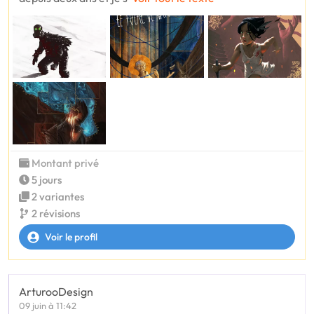
Montant privé
5 jours
2 variantes
2 révisions
Voir le profil
ArturooDesign
09 juin à 11:42