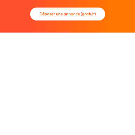
Déposer une annonce (gratuit)
La communauté des graphistes et des designers.
Trouvez un graphiste freelance ou recrutez un nouveau
collaborateur.
Entreprise
À propos