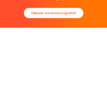
Déposer une annonce (gratuit)
La communauté des graphistes et des designers.
Trouvez un graphiste freelance ou recrutez un nouveau
collaborateur.
Entreprise
À propos