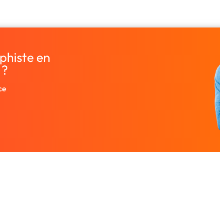
phiste en
 ?
ce
Entreprise
Ressources
 designers.
À propos
Nos guides prati
rutez un