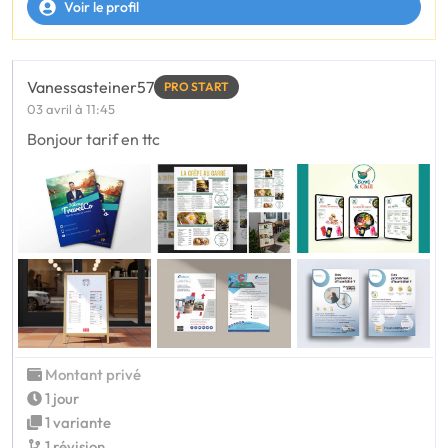
Voir le profil
Vanessasteiner57
PRO START
03 avril à 11:45
Bonjour tarif en ttc
Montant privé
1 jour
1 variante
1 révision