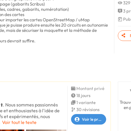
329 
n page (gabarits Scribus)
yles, cadres, gabarits, numérotation)
3 pr
on des cartes
Publ
pour importer les cartes OpenStreetMap / uMap
ue je puisse produire ensuite les 20 circuits en autonomie
guide, mais de sécuriser la maquette et la méthode de
urs devrait suffire.
Montant privé
18 jours
Trouv
1 variante
i ⬆️. Nous sommes passionnés
en 
30 révisions
 et enthousiastes à l'idée de
s et expérimentés, nous
Voir le profil
s
Voir tout le texte