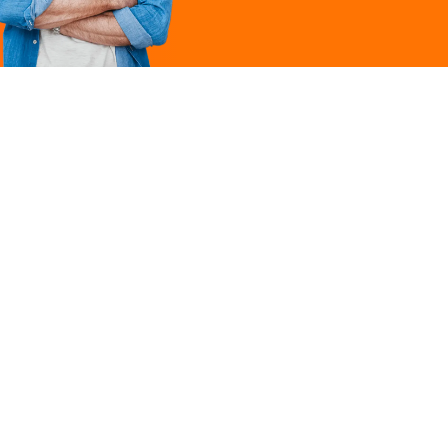
Légal
ques
Mentions légales
ille
Politique de
confidentialité
Conditions générales