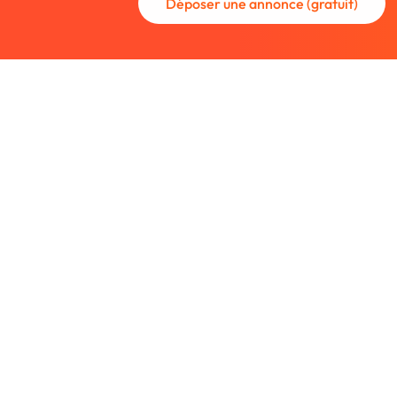
Déposer une annonce (gratuit)
La communauté des graphistes et des
Trouvez un graphiste freelance ou rec
nouveau collaborateur.