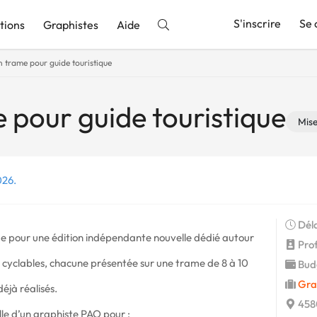
S'inscrire
Se 
tions
Graphistes
Aide
n trame pour guide touristique
nnonce
 pour guide touristique
Mis
026.
Déla
de pour une édition indépendante nouvelle dédié autour
Profi
cyclables, chacune présentée sur une trame de 8 à 10
Budg
Gra
déjà réalisés.
458
lle d’un graphiste PAO pour :