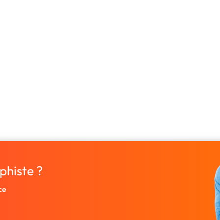
phiste ?
ce