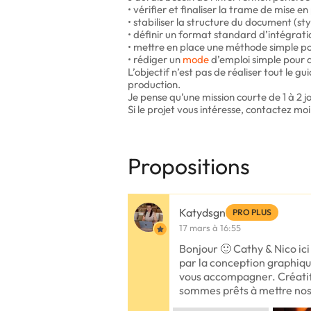
• vérifier et finaliser la trame de mise e
• stabiliser la structure du document (st
• définir un format standard d’intégrati
• mettre en place une méthode simple 
• rédiger un
mode
d’emploi simple pour q
L’objectif n’est pas de réaliser tout le 
production.
Je pense qu’une mission courte de 1 à 2 jo
Si le projet vous intéresse, contactez moi
Propositions
Katydsgn
PRO PLUS
17 mars à 16:55
Bonjour 🙂 Cathy & Nico ic
par la conception graphique
vous accompagner. Créatif
sommes prêts à mettre no