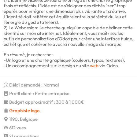
1) L’identité visuelle: Je souhaite un logo et une charte graphique
frais et réfléchis. L’idée est de s’éloigner des clichés "zen" trop
épurés pour intégrer une dimension plus vibrante et créative.
L'identité doit refléter cet équilibre entre la sérénité du lieu et
l'énergie du geste (ateliers).
2) Le Webdesign: Je cherche quelqu'un capable de décliner cette
identité sur mon site internet. Idéalement, vous maîtrisez les
outils de personnalisation d’Odoo pour créer une interface fluide,
esthétique et cohérente avec la nouvelle image de marque.
En résumé, je recherche :
-Un logo et une charte graphique (couleurs, typos, textures).
-Un accompagnement sur le design du site
web
via Odoo.
Délai demandé : Normal
Profil client : Petite entreprise
Budget approximatif : 300 à 1 000€
Graphiste logo
1190, Belgique
612 vues
21 propositions