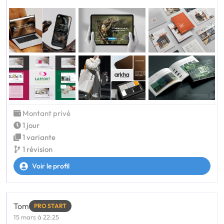
Montant privé
1 jour
1 variante
1 révision
Voir le profil
Tom
PRO START
15 mars à 22:25