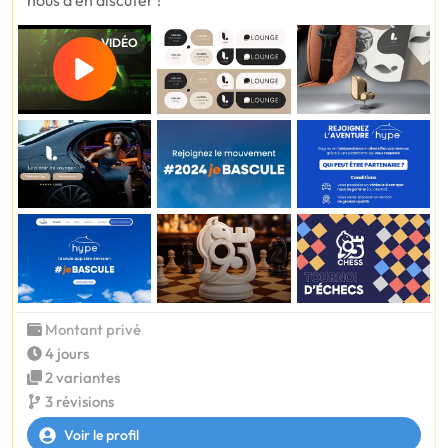
VIDÉO
Montant privé
4 jours
2 variantes
3 révisions
Voir le profil