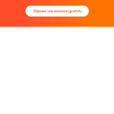
Déposer une annonce (gratuit)
La communauté des graphistes et des designers.
Trouvez un graphiste freelance ou recrutez un nouveau
collaborateur.
Entreprise
À propos