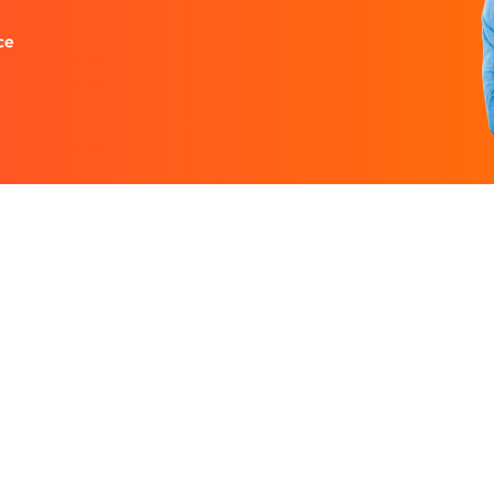
ce
Entreprise
Ressources
 designers.
À propos
Nos guides prati
rutez un
Nous contacter
Freelances par v
Partenaires
Centre d'aide
Avis sur Graphiste.com
Le blog
Nos tarifs