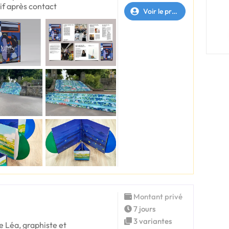
rif après contact
Voir le profil
Montant privé
7 jours
3 variantes
e Léa, graphiste et