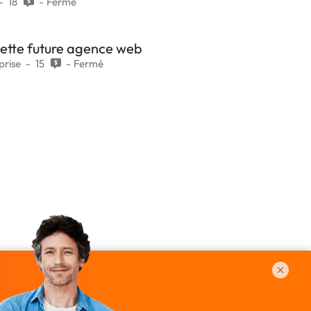
18
Fermé
quette future agence web
prise
15
Fermé