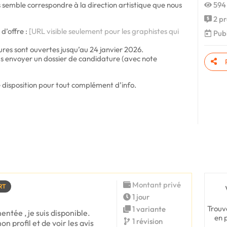
 semble correspondre à la direction artistique que nous
594
2 pr
 d’offre :
[URL visible seulement pour les graphistes qui
Publ
res sont ouvertes jusqu’au 24 janvier 2026.
us envoyer un dossier de candidature (avec note
re disposition pour tout complément d’info.
Montant privé
RT
1 jour
Trouv
1 variante
ntée , je suis disponible.
en 
1 révision
n profil et de voir les avis