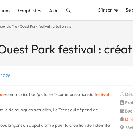
S'inscrire
Se 
tions
Graphistes
Aide
pel d'offre • Ouest Park festival : création vis
nnonce
Ouest Park festival : créat
 2026.
que
/communication/pictures">communication du
festival
Déla
Prof
salle de musiques actuelles, Le Tetris qui dépend de
Budg
Dire
ous lançons un appel d’offre pour la création de l’identité
766