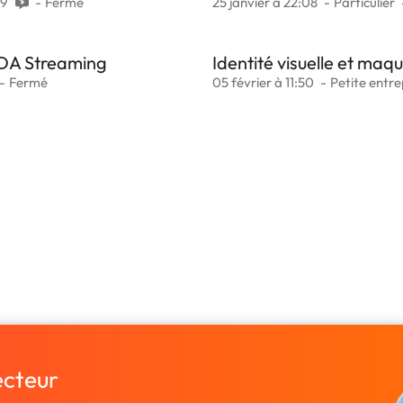
19
Fermé
25 janvier à 22:08
Particulier
 DA Streaming
Identité visuelle et ma
Fermé
05 février à 11:50
Petite entre
ecteur