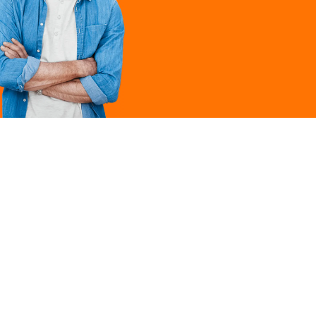
Légal
ques
Mentions légales
ille
Politique de
confidentialité
Conditions générales