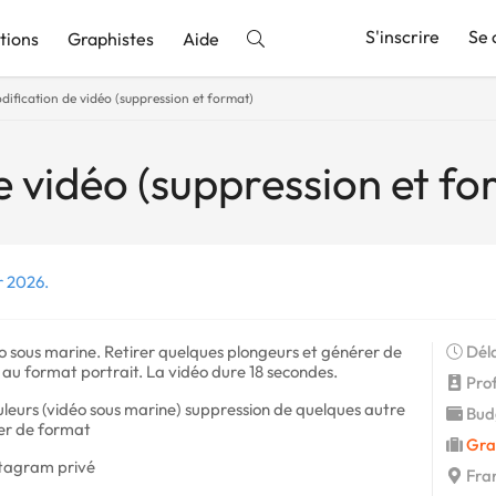
S'inscrire
Se 
tions
Graphistes
Aide
dification de vidéo (suppression et format)
nnonce
e vidéo (suppression et fo
r 2026.
o sous marine. Retirer quelques plongeurs et générer de
Déla
 au format portrait. La vidéo dure 18 secondes.
Profi
uleurs (vidéo sous marine) suppression de quelques autre
Budg
ger de format
Gra
nstagram privé
Fran