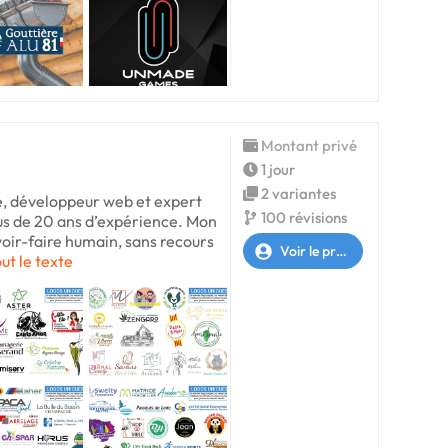
Montant privé
1 jour
2 variantes
e, développeur web et expert
100 révisions
s de 20 ans d’expérience. Mon
oir-faire humain, sans recours
Voir le profil
out le texte