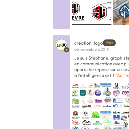
creation_logo
PRO
06 novembre à 20:11
Je suis Stéphane, graphist
en communication avec plu
approche repose sur un sav
à l’intelligence artif
Voir t