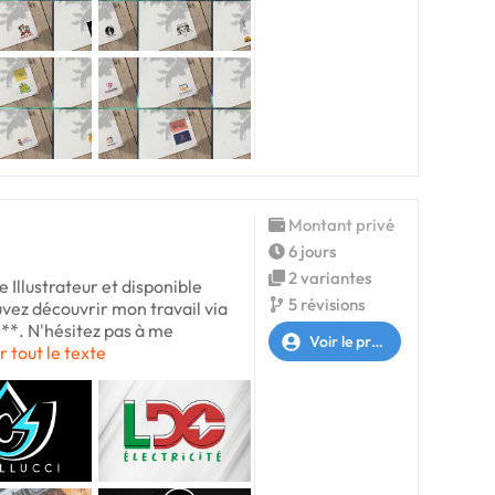
Montant privé
6 jours
2 variantes
 Illustrateur et disponible
5 révisions
uvez découvrir mon travail via
***. N'hésitez pas à me
Voir le profil
r tout le texte