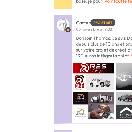
base, je pour
Voir tout le t
Carter
PRO START
06 novembre à 19:38
Bonsoir Thomas, Je suis D
depuis plus de 10 ans et 
sur votre projet de création
190 euros intègre la créat