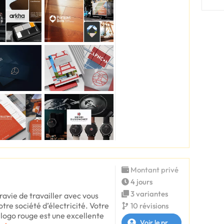
Montant privé
4 jours
3 variantes
avie de travailler avec vous
otre société d’électricité. Votre
10 révisions
 logo rouge est une excellente
Voir le profil