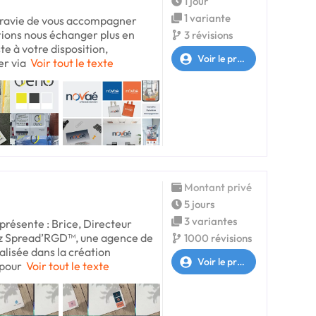
1 jour
1 variante
 ravie de vous accompagner
rrions nous échanger plus en
3 révisions
te à votre disposition,
Voir le profil
er via
Voir tout le texte
Montant privé
5 jours
3 variantes
résente : Brice, Directeur
ez Spread’RGD™, une agence de
1000 révisions
lisée dans la création
Voir le profil
 pour
Voir tout le texte