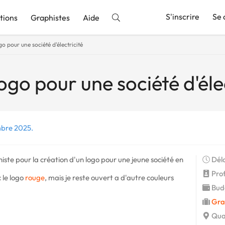
S'inscrire
Se 
tions
Graphistes
Aide
o pour une société d'électricité
nnonce
ogo pour une société d'éle
mbre 2025.
phiste pour la création d'un logo pour une jeune société en
Déla
Profi
 le logo
rouge
, mais je reste ouvert a d'autre couleurs
Budg
Gra
Quar