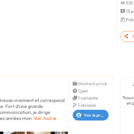
535 
13 p
Publ
Montant privé
1 jour
Trouv
1 variante
téresse vivement et correspond
en 
1 révision
e. Fort d’une grande
ommunication, je dirige
Voir le profil
ues années mon
Voir tout le