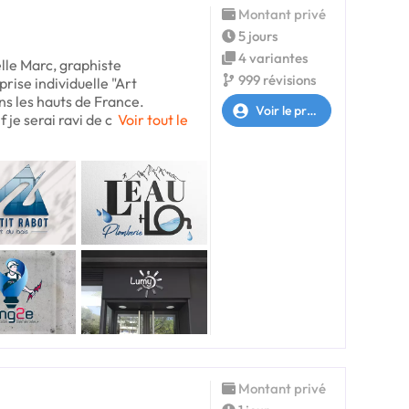
Montant privé
5 jours
4 variantes
lle Marc, graphiste
999 révisions
ise individuelle "Art
s les hauts de France.
Voir le profil
 je serai ravi de c
Voir tout le
Montant privé