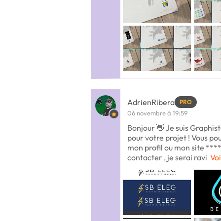
AdrienRibera
PRO
06 novembre à 19:59
Bonjour 👋 Je suis Graphiste
pour votre projet ! Vous po
mon profil ou mon site ***
contacter , je serai ravi
Voi