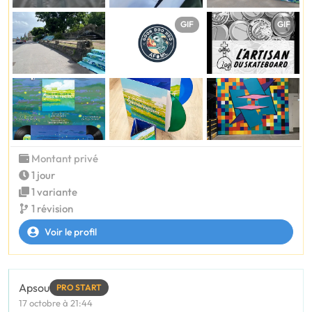
GIF
GIF
Montant privé
1 jour
1 variante
1 révision
Voir le profil
Apsou
PRO START
17 octobre à 21:44