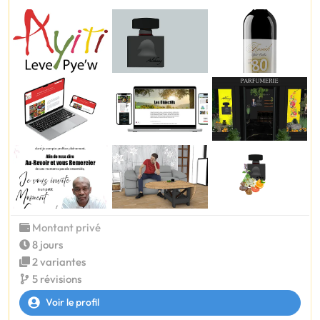
Montant privé
8 jours
2 variantes
5 révisions
Voir le profil