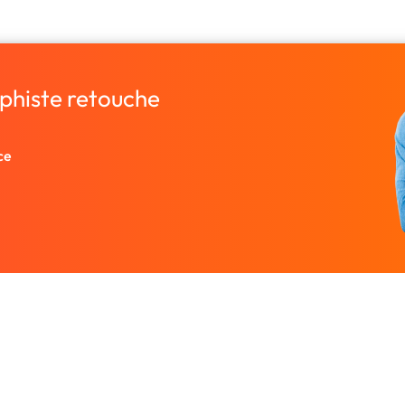
aphiste retouche
ce
Entreprise
Ressources
 designers.
À propos
Nos guides prati
rutez un
Nous contacter
Freelances par v