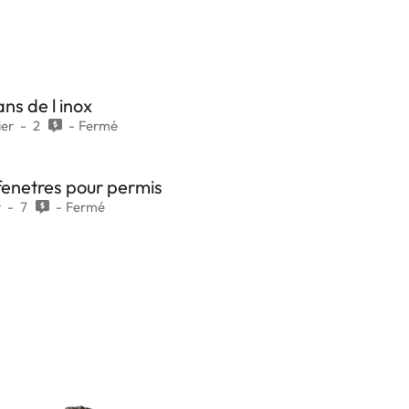
ns de l inox
ier
2
Fermé
fenetres pour permis
r
7
Fermé