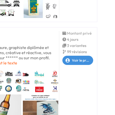
Montant privé
4 jours
3 variantes
aure, graphiste diplômée et
99 révisions
ns, créative et réactive, vous
ur ****** ou sur mon profil.
Voir le profil
ut le texte