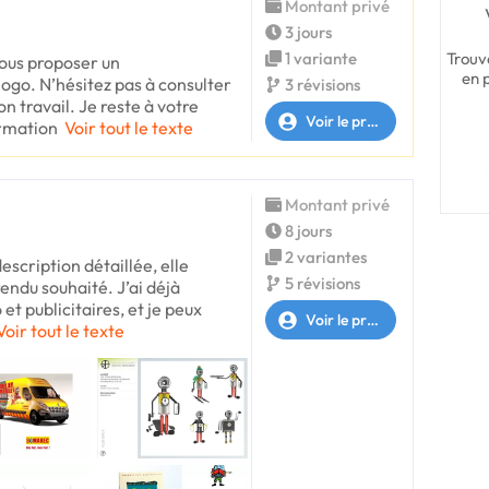
Montant privé
3 jours
Trouv
1 variante
vous proposer un
en 
logo. N’hésitez pas à consulter
3 révisions
 travail. Je reste à votre
Voir le profil
ormation
Voir tout le texte
Montant privé
8 jours
2 variantes
escription détaillée, elle
5 révisions
rendu souhaité. J’ai déjà
 et publicitaires, et je peux
Voir le profil
Voir tout le texte