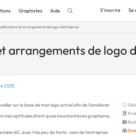
S'inscrire
Se 
tions
Graphistes
Aide
difications et arrangements de logo d'entreprise
nnonce
et arrangements de logo d
re 2025.
ailler sur la base de mon logo actuel afin de l'améliorer
Déla
Profi
ais mes aptitudes étant quasi inexistantes en graphisme,
Budg
Gra
 années 60, avec très peu de texte : nom de l'entreprise