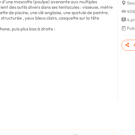
bé d'une mascotte (poulpe) avenante aux multiples
Sous
ent des outils divers dans ses tentacules : visseuse, mètre
406
te de piscine, une clé anglaise, une spatule de peintre.
ructurée , yeux bleus clairs, casquette sur la tête
4 pr
Publ
one, puis plus bas à droite :