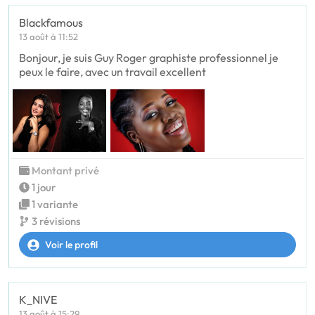
Blackfamous
13 août à 11:52
Bonjour, je suis Guy Roger graphiste professionnel je
peux le faire, avec un travail excellent
Montant privé
1 jour
1 variante
3 révisions
Voir le profil
K_NIVE
13 août à 15:29