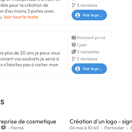
ible pour la création de
3 révisions
ion d'au moins 3 pistes avec
Voir le profil
u
Voir tout le texte
Montant privé
1 jour
3 variantes
s plus de 20 ans je peux vous
uivant vos souhaits je serai à
3 révisions
s n'hésitez pas à visiter mon
Voir le profil
es
reprise de cosmetique
Création d'un logo - si
Fermé
04 mai à 10:40
Particulier