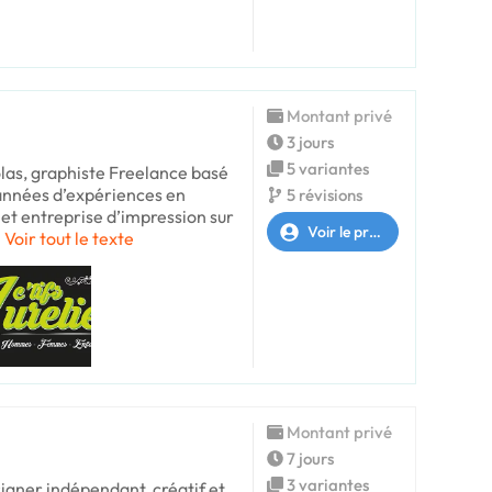
Montant privé
3 jours
5 variantes
olas, graphiste Freelance basé
années d’expériences en
5 révisions
t entreprise d’impression sur
Voir le profil
Voir tout le texte
Montant privé
7 jours
3 variantes
igner indépendant, créatif et