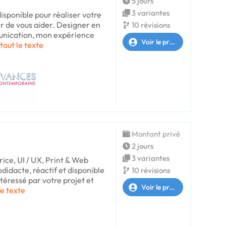
5 jours
3 variantes
 disponible pour réaliser votre
sir de vous aider. Designer en
10 révisions
unication, mon expérience
Voir le profil
 tout le texte
Montant privé
2 jours
3 variantes
ice, UI / UX, Print & Web
didacte, réactif et disponible
10 révisions
intéressé par votre projet et
Voir le profil
le texte