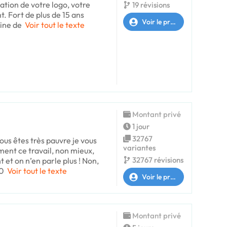
sation de votre logo, votre
19 révisions
. Fort de plus de 15 ans
Voir le profil
aine de
Voir tout le texte
Montant privé
1 jour
32767
us êtes très pauvre je vous
variantes
ent ce travail, non mieux,
32767 révisions
 et on n’en parle plus ! Non,
00
Voir tout le texte
Voir le profil
Montant privé