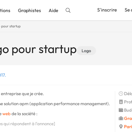
S'inscrire
Se 
tions
Graphistes
Aide
 pour startup
nnonce
go pour startup
Logo
17.
 entreprise que je crée.
Déla
Profi
nit une solution apm (application performance management).
Budg
te
web
de la société :
Gra
es qui répondent à l'annonce]
Pari