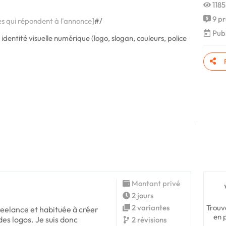
1185
9 pr
es qui répondent à l'annonce]
#/
Publ
identité visuelle numérique (logo, slogan, couleurs, police
Montant privé
2 jours
Trouv
2 variantes
freelance et habituée à créer
en 
es logos. Je suis donc
2 révisions