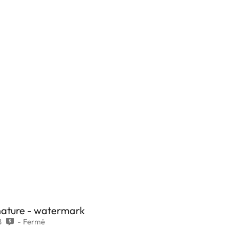
gnature - watermark
8
Fermé