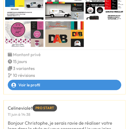
Montant privé
15 jours
3 variantes
10 révisions
Voir le profil
Celineviolet
PRO START
11 juin à 14:38
Bonjour Christophe, je serais ravie de réaliser votre
logo dans le style qui vous correspond ! je vous joins