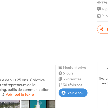
774 
17 p
Publ
Montant privé
5 jours
Trouv
3 variantes
que depuis 25 ans. Créative
en 
s entrepreneurs de la
30 révisions
ging, outils de communication
Voir le profil
..)
Voir tout le texte