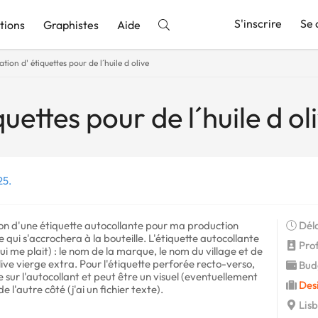
S'inscrire
Se 
tions
Graphistes
Aide
tion d' étiquettes pour de l´huile d olive
nnonce
uettes pour de l´huile d ol
25.
ion d'une étiquette autocollante pour ma production
Déla
e qui s'accrochera à la bouteille. L'étiquette autocollante
Profi
ui me plait) : le nom de la marque, le nom du village et de
olive vierge extra. Pour l'étiquette perforée recto-verso,
Budg
sur l'autocollant et peut être un visuel (eventuellement
Des
e l'autre côté (j'ai un fichier texte).
Lisb