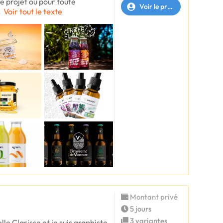
re projet ou pour toute
Voir le profil
s
Voir tout le texte
Montant privé
5 jours
3 variantes
le Clarisse et je suis graphiste