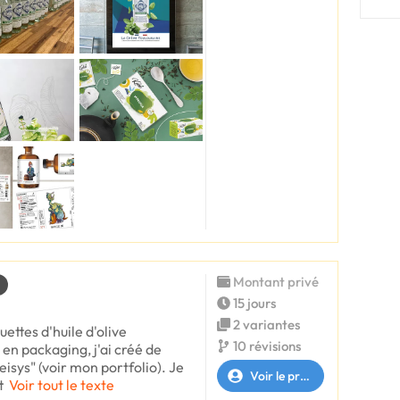
Montant privé
15 jours
2 variantes
uettes d'huile d'olive
10 révisions
 en packaging, j'ai créé de
sys" (voir mon portfolio). Je
Voir le profil
t
Voir tout le texte