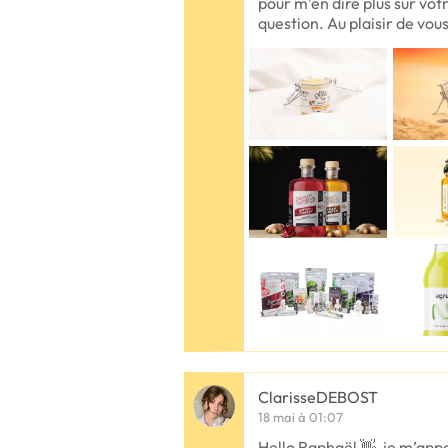
pour m’en dire plus sur vot
question. Au plaisir de vou
ClarisseDEBOST
18 mai à 01:07
Hello Raphaël 👋, je m’appel