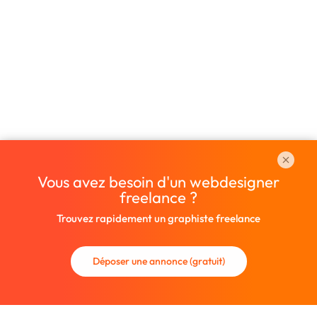
Vous avez besoin d'un webdesigner
freelance ?
Trouvez rapidement un graphiste freelance
Déposer une annonce (gratuit)