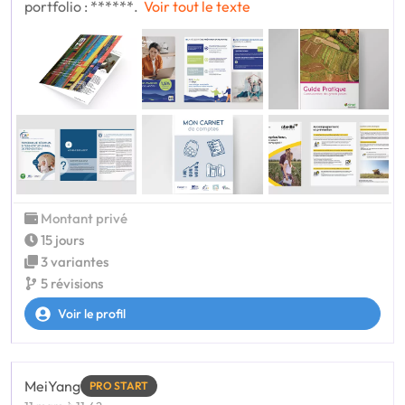
portfolio : ******.
Voir tout le texte
Montant privé
15 jours
3 variantes
5 révisions
Voir le profil
MeiYang
PRO START