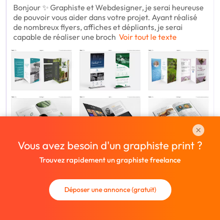
Bonjour ✨ Graphiste et Webdesigner, je serai heureuse
de pouvoir vous aider dans votre projet. Ayant réalisé
de nombreux flyers, affiches et dépliants, je serai
capable de réaliser une broch
Voir tout le texte
Vous avez besoin d'un graphiste print ?
Montant privé
Trouvez rapidement un graphiste freelance
5 jours
1 variante
5 révisions
Déposer une annonce (gratuit)
Voir le profil