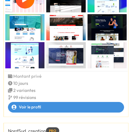
Montant privé
10 jours
2 variantes
99 révisions
Voir le profil
NordSud_creation
PRO