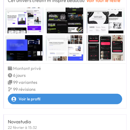
Cet univers créatif m’inspire beaucou
Voir tout le texte
Montant privé
6 jours
99 variantes
99 révisions
Voir le profil
Novastudio
22 février à 15:32