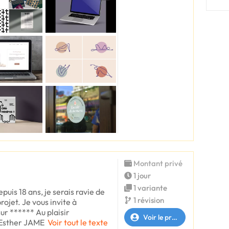
Montant privé
1 jour
1 variante
uis 18 ans, je serais ravie de
1 révision
ojet. Je vous invite à
ur ****** Au plaisir
Voir le profil
Esther JAME
Voir tout le texte