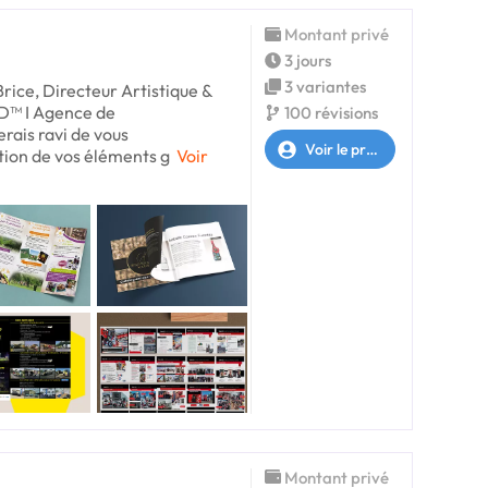
Montant privé
3 jours
3 variantes
Brice, Directeur Artistique &
D™ I Agence de
100 révisions
rais ravi de vous
Voir le profil
ion de vos éléments g
Voir
Montant privé