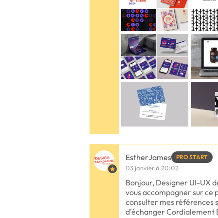
EstherJames
PRO START
03 janvier à 20:02
Bonjour, Designer UI-UX dep
vous accompagner sur ce pr
consulter mes références s
d'échanger Cordialement 