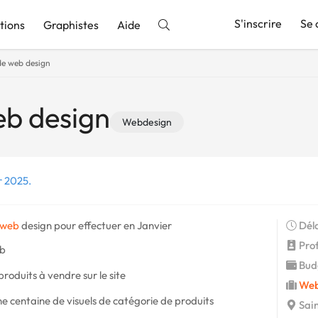
S'inscrire
Se 
tions
Graphistes
Aide
de web design
nnonce
eb design
Webdesign
r 2025.
web
design pour effectuer en Janvier
Déla
Profi
eb
Budg
produits à vendre sur le site
Web
e centaine de visuels de catégorie de produits
Sain