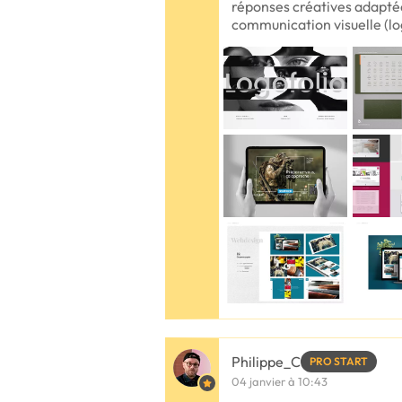
réponses créatives adaptée
communication visuelle (l
Philippe_C
PRO START
04 janvier à 10:43