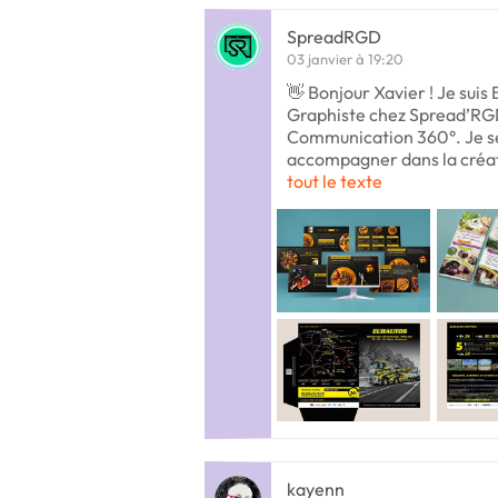
SpreadRGD
03 janvier à 19:20
👋 Bonjour Xavier ! Je suis 
Graphiste chez Spread’RG
Communication 360°. Je se
accompagner dans la créat
tout le texte
kayenn