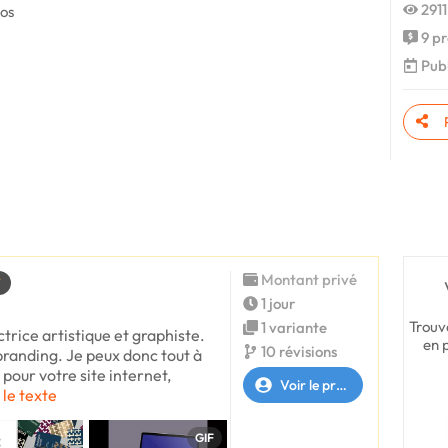
2911
tos
9 pr
Publ
Montant privé
T
1 jour
Trouv
1 variante
ctrice artistique et graphiste.
en 
10 révisions
 branding. Je peux donc tout à
 pour votre site internet,
Voir le profil
 le texte
GIF