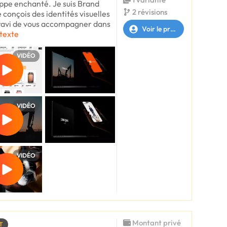
lippe enchanté. Je suis Brand
2 révisions
 conçois des identités visuelles
s ravi de vous accompagner dans
Voir le profil
 texte
VIDÉO
VIDÉO
VIDÉO
Montant privé
T