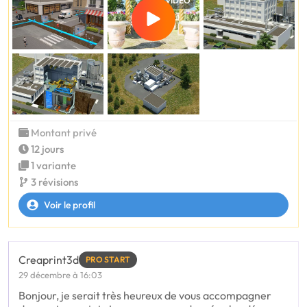
VIDÉO
Montant privé
12 jours
1 variante
3 révisions
Voir le profil
Creaprint3d
PRO START
29 décembre à 16:03
Bonjour, je serait très heureux de vous accompagner