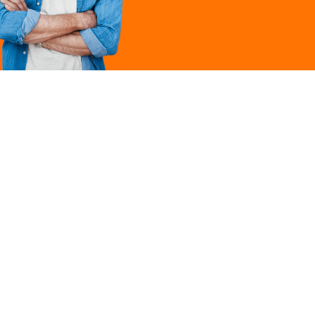
Légal
ques
Mentions légales
ille
Politique de
confidentialité
Conditions générales