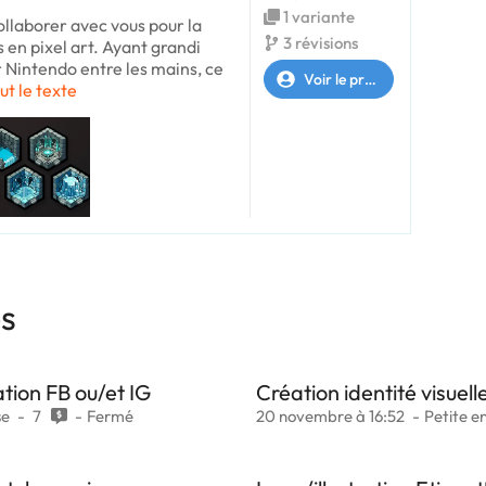
1 variante
collaborer avec vous pour la
3 révisions
s en pixel art. Ayant grandi
 Nintendo entre les mains, ce
Voir le profil
ut le texte
es
ation FB ou/et IG
Création identité visuell
se
7
Fermé
20 novembre à 16:52
Petite e