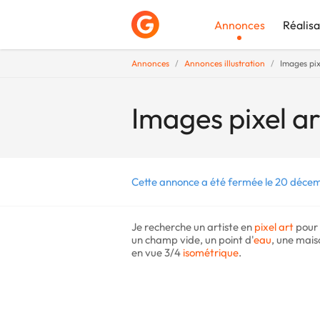
Annonces
Réalisa
Annonces
Annonces illustration
Images pix
Déposer une a
Images pixel ar
Cette annonce a été fermée le 20 déce
Je recherche un artiste en
pixel art
pour 
un champ vide, un point d'
eau
, une mais
en vue 3/4
isométrique
.