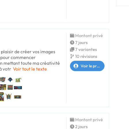
Montant privé
7 jours
7 variantes
l plaisir de créer vos images
10 révisions
ble pour commencer
n mettant toute ma créativité
Voir le profil
à votr
Voir tout le texte
Montant privé
2 jours