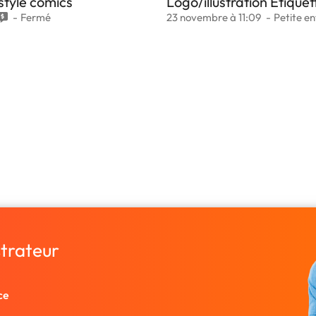
style comics
Logo/illustration Etiquet
Fermé
23 novembre à 11:09
Petite en
strateur
ce