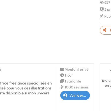
657 
3 pr
Publ
Montant privé
1 jour
Trouv
1 variante
srtrice freelance spécialisée en
en 
1000 révisions
lisé pour vous des illustrations
este disponible si mon univers
Voir le profil