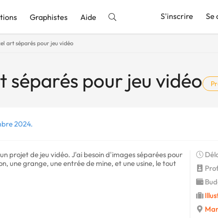
S'inscrire
Se 
tions
Graphistes
Aide
el art séparés pour jeu vidéo
nnonce
t séparés pour jeu vidéo
Pr
mbre 2024.
un projet de jeu vidéo. J'ai besoin d'images séparées pour
Déla
on, une grange, une entrée de mine, et une usine, le tout
Profi
Budg
Illu
Mars