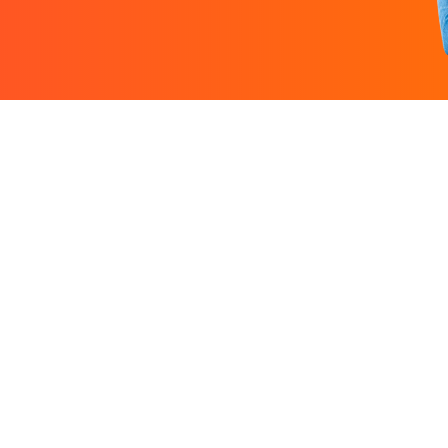
Entreprise
Ressources
 designers.
À propos
Nos guides prati
rutez un
Nous contacter
Freelances par v
Partenaires
Centre d'aide
Avis sur Graphiste.com
Le blog
Nos tarifs