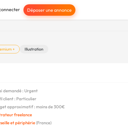
connecter
Déposer une annonce
emium +
Illustration
i demandé : Urgent
l client : Particulier
et approximatif : moins de 300€
strateur freelance
eille et périphérie
(France)