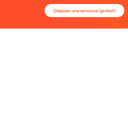
Déposer une annonce (gratuit)
La communauté des graphistes et des
Trouvez un graphiste freelance ou rec
nouveau collaborateur.