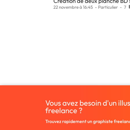
Creation de deux planche BD 
22 novembre à 16:45
Particulier
7
Vous avez besoin d'un illu
freelance ?
Trouvez rapidement un graphiste freelan