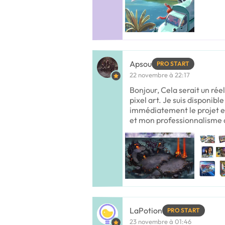
Apsou
PRO START
22 novembre à 22:17
Bonjour, Cela serait un rée
pixel art. Je suis disponi
immédiatement le projet e
et mon professionnalisme 
LaPotion
PRO START
23 novembre à 01:46