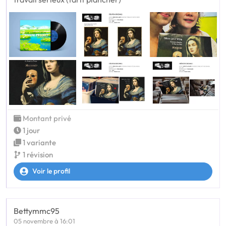
Montant privé
1 jour
1 variante
1 révision
Voir le profil
Bettymmc95
05 novembre à 16:01