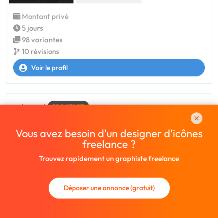
Montant privé
5 jours
98 variantes
10 révisions
Voir le profil
valygraph
PRO START
09 septembre à 11:40
Vous avez besoin d'un designer d'icônes
Bonjour Laura, je suis Valérie Graphiste Indépendante
et disponible. Votre projet m’intéresse beaucoup et je
freelance ?
serais ravie de réaliser pour vous votre projet d’icones…
Trouvez rapidement un graphiste freelance
Réactive, efficace et
Voir tout le texte
Déposer une annonce (gratuit)